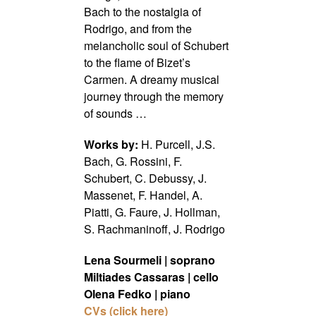
Bach to the nostalgia of
Rodrigo,
and from the
melancholic soul of Schubert
to the flame of Bizet’s
Carmen.
A dreamy musical
journey through the memory
of sounds …
Works by:
H. Purcell, J.S.
Bach, G. Rossini, F.
Schubert, C. Debussy, J.
Massenet, F. Handel, A.
Piatti, G. Faure, J. Hollman,
S. Rachmaninoff, J. Rodrigo
Lena Sourmeli
|
soprano
Miltiades Cassaras
|
cello
Olena Fedko
|
p
ianο
CVs (click here)