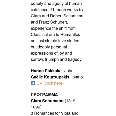
beauty and agony of
human
existence. Through works by
Clara and Robert Schumann
and Franz
Schubert,
experience the shift from
Classical era to Romantics –
not just simple
love stories
but deeply personal
expressions of joy and
sorrow, triumph and
tragedy.
Hanna
Pakkala
| viola
Gaëlle
Kouroupakis
| piano
CV (click here)
ΠΡΟΓΡΑΜΜΑ
Clara Schumann
(1819-
1896)
3 Romances for Viola and