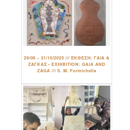
29/09 – 21/10/2025 /// ΕΚΘΕΣΗ: ΓΑΙΑ &
ΖΑΓΚΑΣ • EXHIBITION: GAIA AND
ZAGA /// S. M. Formichella