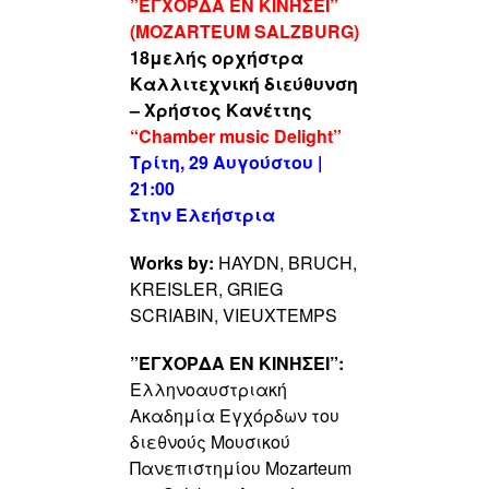
”ΈΓΧΟΡΔΑ ΕΝ ΚΙΝΉΣΕΙ”
(MOZARTEUM SALZBURG)
18μελής ορχήστρα
Καλλιτεχνική διεύθυνση
– Χρήστος Κανέττης
“Chamber music Delight”
Τρίτη, 29 Αυγούστου |
21:00
Στην Ελεήστρια
Works by:
HAYDN, BRUCH,
KREISLER, GRIEG
SCRIABIN, VIEUXTEMPS
”ΈΓΧΟΡΔΑ ΕΝ ΚΙΝΉΣΕΙ”:
Ελληνοαυστριακή
Ακαδημία Εγχόρδων του
διεθνούς Μουσικού
Πανεπιστημίου Mozarteum