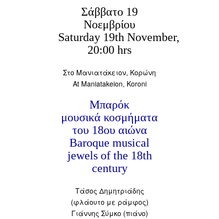
Σάββατο 19
Νοεμβρίου
Saturday
19
th
November,
20:00 hrs
Στο Μανιατάκειον, Κορώνη
At Maniatakeion, Koroni
Μπαρόκ
μουσικ
ά
κοσμήματα
του 18ου αιώνα
Baroque musical
jewels of the 18th
century
Τάσος Δημητριάδης
(φλάουτο με ράμφος)
Γιάννης Σύμκο (πιάνο)