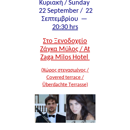
Κυριακή /
Sunday
22 September / 22
Σεπτεμβρίου —
20:30 hrs
Στο Ξενοδοχείο
Ζάγκα Μύλος /
At
Zaga Milos Hotel
(
Χώρος στεγασμένος /
Covered terrace
/
Überdachte Τerrasse)