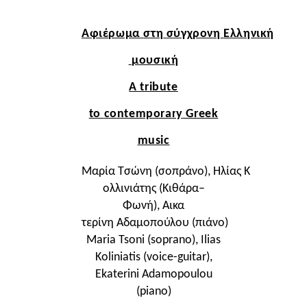
Αφιέρωμα
στη
σύγχρονη
Ελληνική
μουσική
A tribute
to
contemporary
Greek
music
Μαρία
Τσώνη
(
σοπράνο
),
Ηλίας
Κ
ολλινιάτης
(
Κιθάρα
–
Φωνή
),
Αικα
τερίνη
Αδαμοπούλου
(
πιάνο
)
Maria Tsoni (soprano), Ilias
Koliniatis (voice-guitar),
Ekaterini Adamopoulou
(piano)