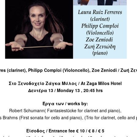
res (clarinet), Philipp Comploi (Violoncello), Zoe Zeniodi / Zωή Ζ
Στο Ξενοδοχείο Ζάγκα Μύλος / At Zaga Milos Hotel
Δευτέρα 13 / Monday 13 , 20:45 hrs
Έργα των / works by:
Robert Schumann( Fantasiestücke for clarinet and piano),
Brahms (First sonata for cello and piano), (Trio for clarinet, cello and
Είσοδος / Entrance fee € 10 / € 8 / € 5