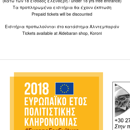
(κάτω των 18 είσοδος ελεύθερη / under 18 yrs free entrance)
Τα προπληρωμένα εισιτήρια θα έχουν έκπτωση
Prepaid tickets will be discounted
Εισιτήρια προπωλούνται στο κατάστημα Αλντεμπαράν
Tickets available at Aldebaran shop, Koroni