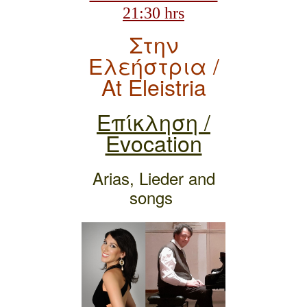
21:
3
0
hrs
Στην
Ελεήστρια /
At Eleistria
Επίκληση /
Evocation
Α
rias, Lieder and
songs